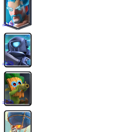
-
5.1
%
-
7.5
%
-
7.5
%