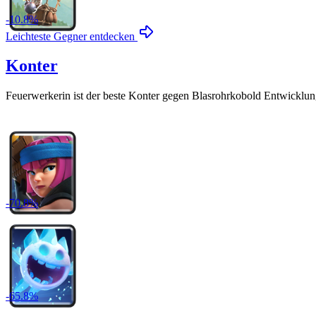
-
10.8
%
Leichteste Gegner entdecken
Konter
Feuerwerkerin
ist der beste Konter gegen
Blasrohrkobold Entwicklun
-
70.8
%
-
65.8
%