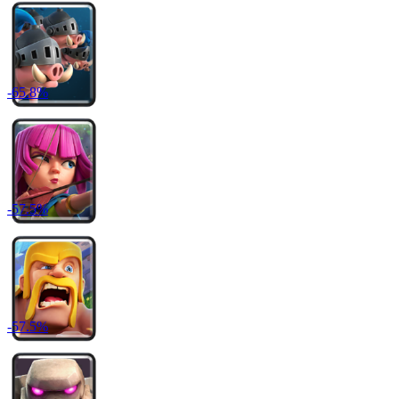
-
65.8
%
-
57.5
%
-
57.5
%