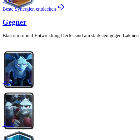
-
3.3
%
Beste Synergien entdecken
Gegner
Blasrohrkobold Entwicklung
Decks sind am stärksten gegen
Lakaien
-
5.1
%
-
5.1
%