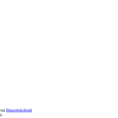
 von
Blasrohrkobold
%