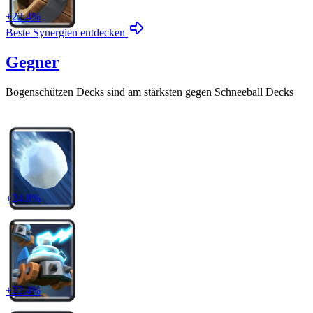
+
22.4
%
Beste Synergien entdecken
Gegner
Bogenschützen
Decks sind am stärksten gegen
Schneeball
Decks
+
24.8
%
+
22.4
%