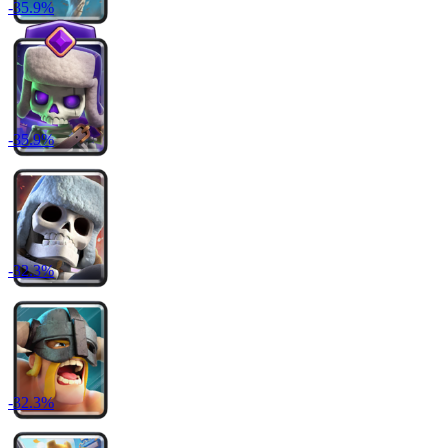
-
35.9
%
-
35.9
%
-
32.3
%
-
32.3
%