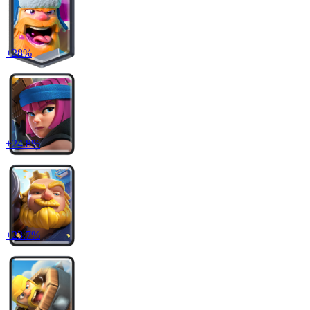
+
28
%
+
24.8
%
+
23.7
%