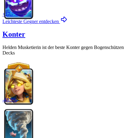
+
17.7
%
Leichteste Gegner entdecken
Konter
Helden Musketierin
ist der beste Konter gegen
Bogenschützen
Decks
-
40.9
%