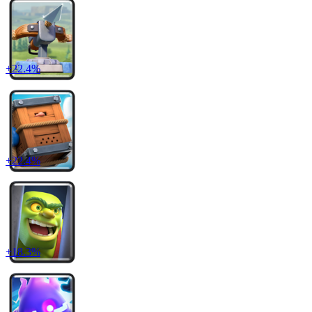
+
22.4
%
+
22.4
%
+
18.3
%