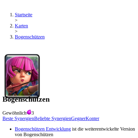
Startseite
>
Karten
>
Bogenschützen
Bogenschützen
Gewöhnlich
3
Beste Synergien
Beliebte Synergien
Gegner
Konter
Bogenschützen Entwicklung
ist die weiterentwickelte Version
von
Bogenschützen