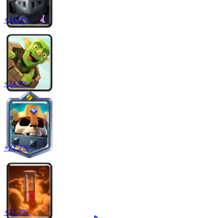
+
24.6
%
+
24.6
%
+
22.2
%
+
22.2
%