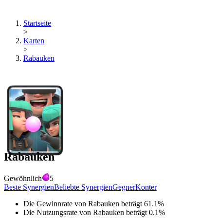
Startseite
>
Karten
>
Rabauken
Rabauken
Gewöhnlich
5
Beste Synergien
Beliebte Synergien
Gegner
Konter
Die Gewinnrate von
Rabauken
beträgt
61.1
%
Die Nutzungsrate von
Rabauken
beträgt
0.1
%