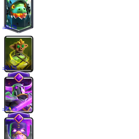
-
36.1
%
-
36.1
%
-
36.1
%