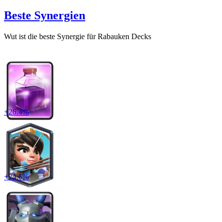
Beste Synergien
Wut
ist die beste Synergie für
Rabauken
Decks
+
26.4
%
+
24.6
%