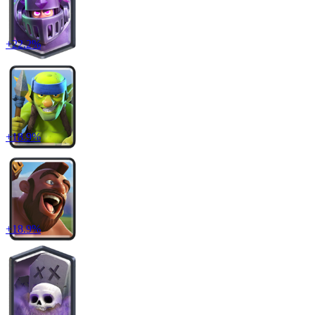
+
22.2
%
+
18.9
%
+
18.9
%