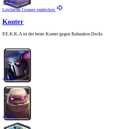
+
18.9
%
Leichteste Gegner entdecken
Konter
P.E.K.K.A
ist der beste Konter gegen
Rabauken
Decks
-
41.1
%
-
36.1
%