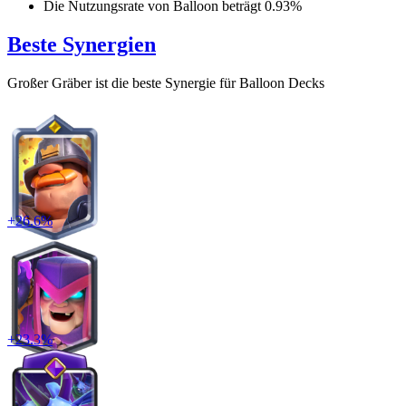
Die Nutzungsrate von
Balloon
beträgt
0.93
%
Beste Synergien
Großer Gräber
ist die beste Synergie für
Balloon
Decks
+
26.6
%
+
23.3
%