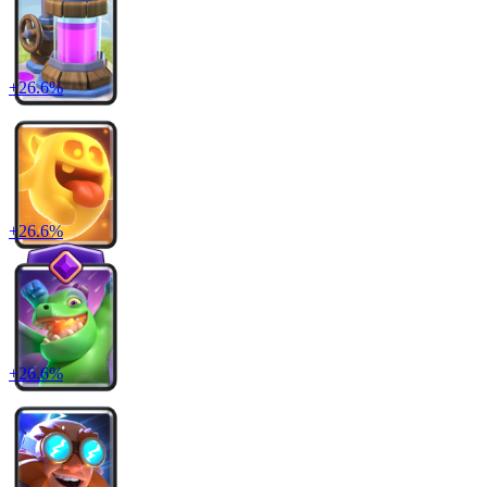
+
26.6
%
+
26.6
%
+
26.6
%