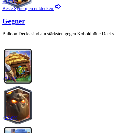
+
18.3
%
Beste Synergien entdecken
Gegner
Balloon
Decks sind am stärksten gegen
Koboldhütte
Decks
+
28.1
%
+
26.6
%