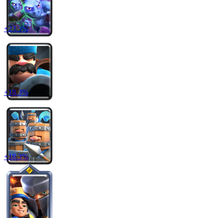
+
23.3
%
+
18.3
%
+
18.3
%