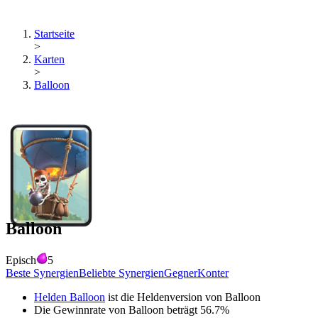
Startseite
>
Karten
>
Balloon
Balloon
Episch
5
Beste Synergien
Beliebte Synergien
Gegner
Konter
Helden Balloon
ist die Heldenversion von
Balloon
Die Gewinnrate von
Balloon
beträgt
56.7
%