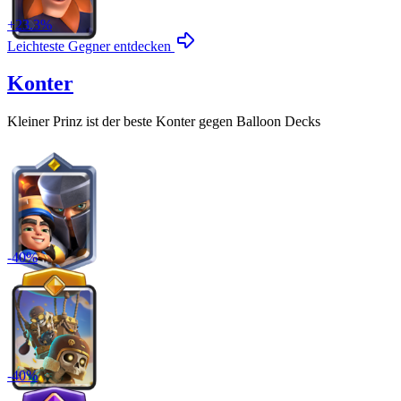
+
23.3
%
Leichteste Gegner entdecken
Konter
Kleiner Prinz
ist der beste Konter gegen
Balloon
Decks
-
40
%
-
40
%