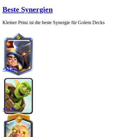
Beste Synergien
Kleiner Prinz
ist die beste Synergie für
Golem
Decks
+
34.8
%
+
34.8
%