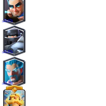
-
28.6
%
-
26.8
%
-
26.3
%