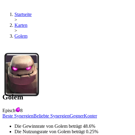
Startseite
>
Karten
>
Golem
Golem
Episch
8
Beste Synergien
Beliebte Synergien
Gegner
Konter
Die Gewinnrate von
Golem
beträgt
48.6
%
Die Nutzungsrate von
Golem
beträgt
0.25
%