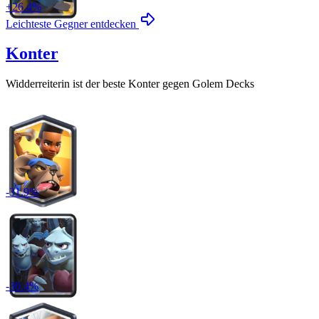
+
26.4
%
Leichteste Gegner entdecken
Konter
Widderreiterin
ist der beste Konter gegen
Golem
Decks
-
31.9
%
-
30.4
%