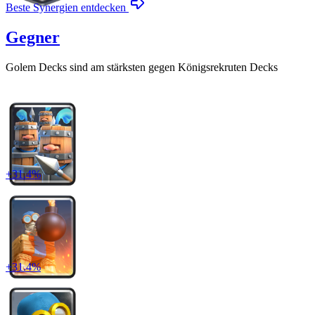
Beste Synergien entdecken
Gegner
Golem
Decks sind am stärksten gegen
Königsrekruten
Decks
+
31.4
%
+
31.4
%