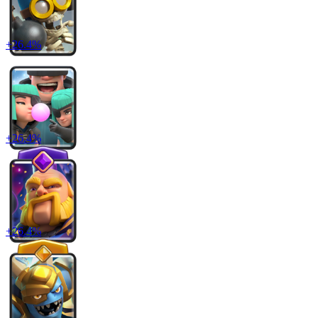
+
26.4
%
+
26.4
%
+
26.4
%