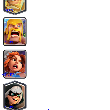
+
34.8
%
+
31.4
%
+
31.4
%
+
31.4
%