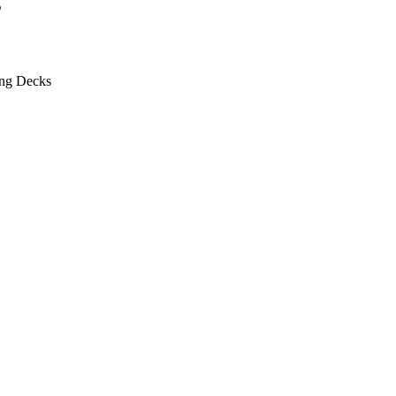
%
ung
Decks