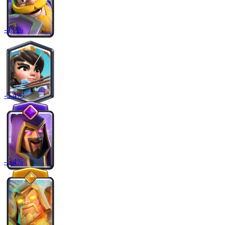
-
4.9
%
-
5.4
%
-
5.4
%