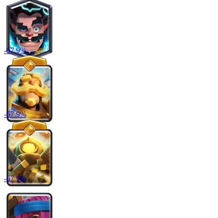
-
67.9
%
-
67.9
%
-
67.9
%