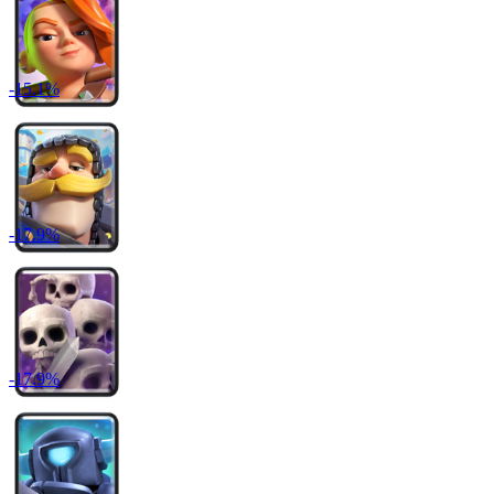
-
15.1
%
-
17.9
%
-
17.9
%