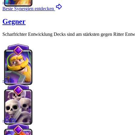
-
5.4
%
Beste Synergien entdecken
Gegner
Scharfrichter Entwicklung
Decks sind am stärksten gegen
Ritter Ent
-
5.4
%
-
12.9
%