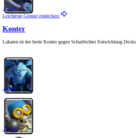
-
17.9
%
Leichteste Gegner entdecken
Konter
Lakaien
ist der beste Konter gegen
Scharfrichter Entwicklung
Decks
-
67.9
%
-
67.9
%