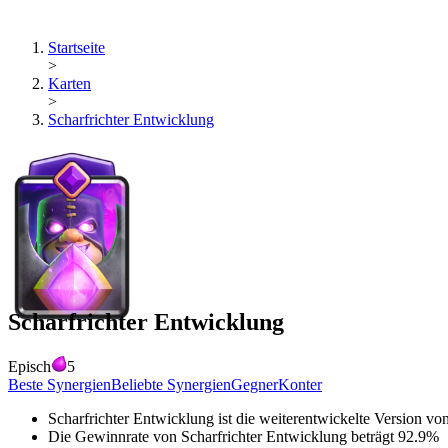
Startseite
>
Karten
>
Scharfrichter Entwicklung
Scharfrichter Entwicklung
Episch
5
Beste Synergien
Beliebte Synergien
Gegner
Konter
Scharfrichter Entwicklung
ist die weiterentwickelte Version vo
Die Gewinnrate von
Scharfrichter Entwicklung
beträgt
92.9
%