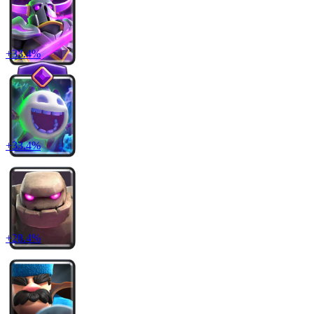
+
33.4
%
+
33.4
%
+
28.4
%