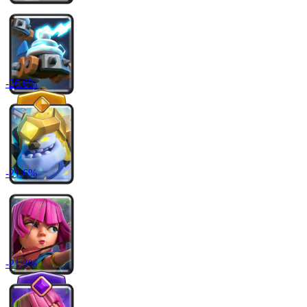
-
26.6
%
-
21.6
%
-
21.3
%