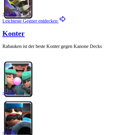
+
28.4
%
Leichteste Gegner entdecken
Konter
Rabauken
ist der beste Konter gegen
Kanone
Decks
-
29.9
%
-
26.6
%