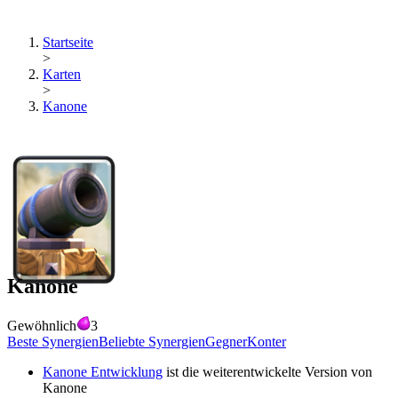
Startseite
>
Karten
>
Kanone
Kanone
Gewöhnlich
3
Beste Synergien
Beliebte Synergien
Gegner
Konter
Kanone Entwicklung
ist die weiterentwickelte Version von
Kanone