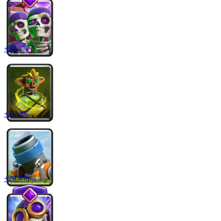
+
33.4
%
+
30.4
%
+
28.4
%