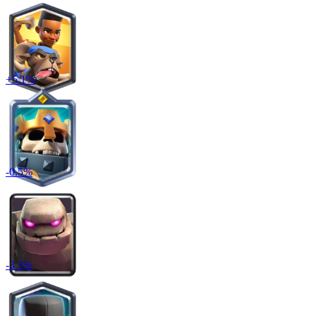
+
5.1
%
-
0.5
%
-
3.3
%