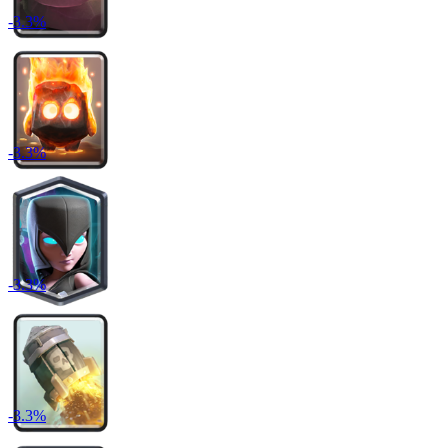
-
3.3
%
-
3.3
%
-
3.3
%
-
3.3
%