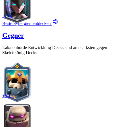
-
3.3
%
Beste Synergien entdecken
Gegner
Lakaienhorde Entwicklung
Decks sind am stärksten gegen
Skelettkönig
Decks
+
5.1
%