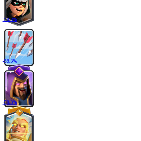
-
58.3
%
-
58.3
%
-
58.3
%