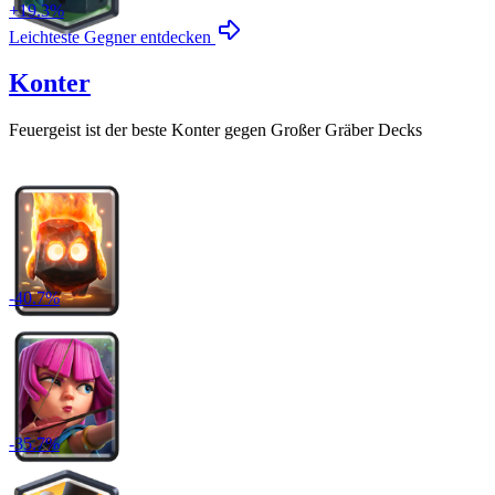
+
19.3
%
Leichteste Gegner entdecken
Konter
Feuergeist
ist der beste Konter gegen
Großer Gräber
Decks
-
40.7
%
-
35.7
%