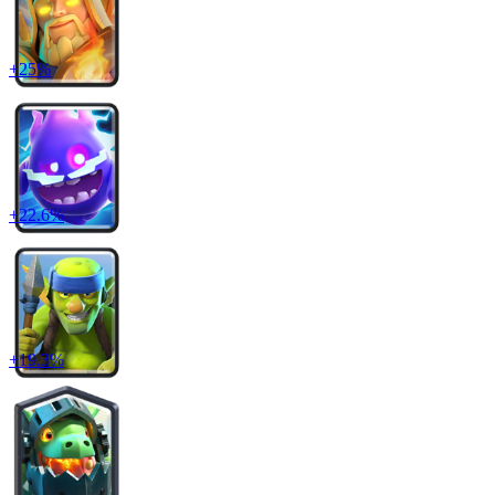
+
25
%
+
22.6
%
+
19.3
%