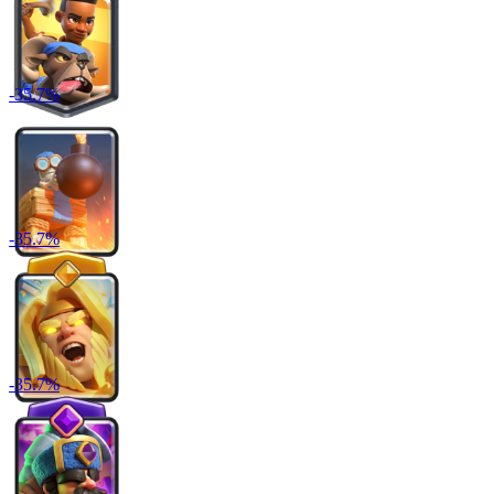
-
35.7
%
-
35.7
%
-
35.7
%