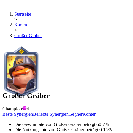
Startseite
>
Karten
>
Großer Gräber
Großer Gräber
Champion
4
Beste Synergien
Beliebte Synergien
Gegner
Konter
Die Gewinnrate von
Großer Gräber
beträgt
60.7
%
Die Nutzungsrate von
Großer Gräber
beträgt
0.15
%