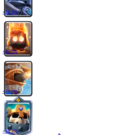
+
19.3
%
+
19.3
%
+
19.3
%
+
19.3
%