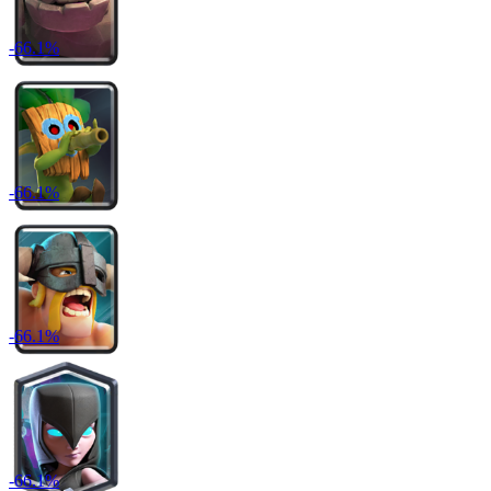
-
66.1
%
-
66.1
%
-
66.1
%
-
66.1
%