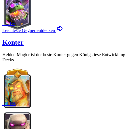
-
11.1
%
Leichteste Gegner entdecken
Konter
Helden Magier
ist der beste Konter gegen
Königsriese Entwicklung
Decks
-
71.1
%