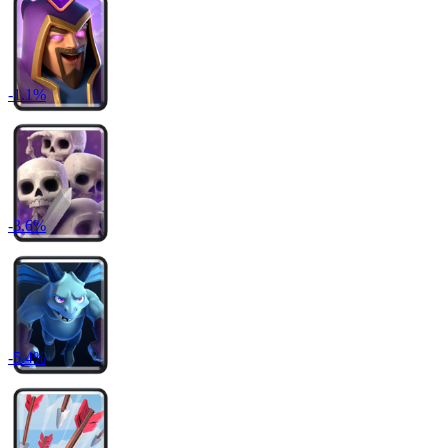
-
1.1
%
-
3.6
%
-
5.4
%