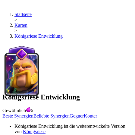
Startseite
>
Karten
>
Königsriese Entwicklung
Königsriese Entwicklung
Gewöhnlich
6
Beste Synergien
Beliebte Synergien
Gegner
Konter
Königsriese Entwicklung
ist die weiterentwickelte Version
von
Königsriese