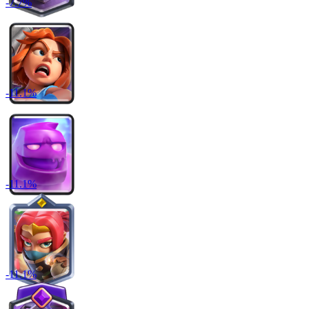
-
7.7
%
-
11.1
%
-
11.1
%
-
11.1
%