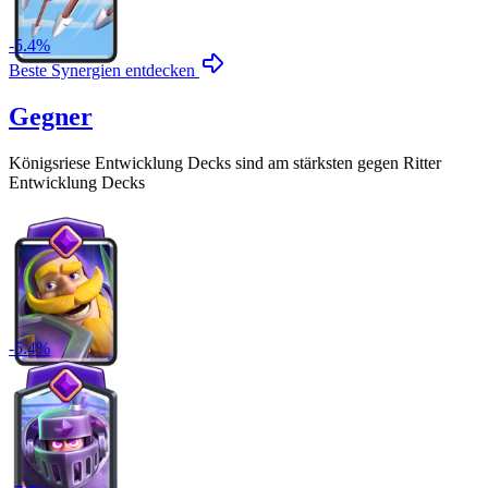
-
5.4
%
Beste Synergien entdecken
Gegner
Königsriese Entwicklung
Decks sind am stärksten gegen
Ritter
Entwicklung
Decks
-
5.4
%